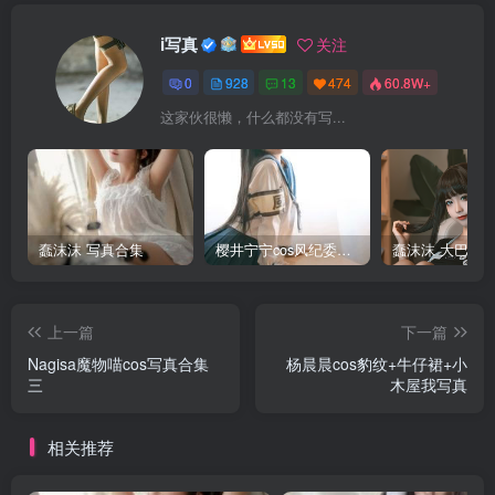
i写真
关注
0
928
13
474
60.8W+
这家伙很懒，什么都没有写...
蠢沫沫 写真合集
樱井宁宁cos风纪委员写真套图
上一篇
下一篇
Nagisa魔物喵cos写真合集
杨晨晨cos豹纹+牛仔裙+小
三
木屋我写真
相关推荐