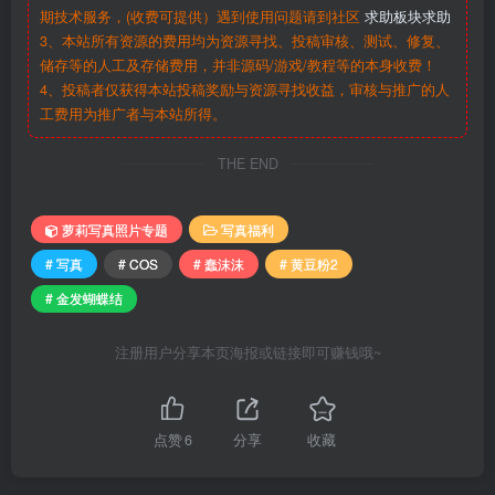
期技术服务，(收费可提供）遇到使用问题请到社区
求助板块求助
3、本站所有资源的费用均为资源寻找、投稿审核、测试、修复、
储存等的人工及存储费用，并非源码/游戏/教程等的本身收费！
4、投稿者仅获得本站投稿奖励与资源寻找收益，审核与推广的人
工费用为推广者与本站所得。
THE END
萝莉写真照片专题
写真福利
# 写真
# COS
# 蠢沫沫
# 黄豆粉2
# 金发蝴蝶结
注册用户分享本页海报或链接即可赚钱哦~
点赞
6
分享
收藏