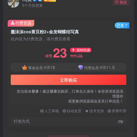
关注
5个月前更新
付费资源
已售 7
蠢沫沫cos黄豆粉2+金发蝴蝶结写真
此内容为付费资源，请付费后查看
23
限时特惠
28
R币
R币
18
11.5
黄金会员
R币
代理会员
R币
立即购买
您当前未
登录
！建议
登录
后购买，订单永久保存！未登录浏览器清
理缓存
或更换浏览器就会丢失订单信息！
人工审核
自动发货
技术支持
亲测可用
打包方式
zip