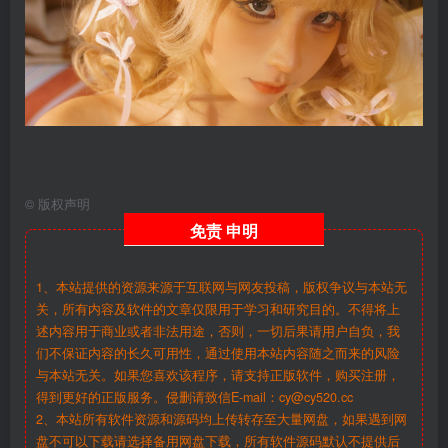
©
版权声明
免责
申明
1、本站提供的资源来源于互联网与网友投稿，版权争议与本站无
关，所有内容及软件的文章仅限用于学习和研究目的。不得将上
述内容用于商业或者非法用途，否则，一切后果请用户自负，我
们不保证内容的长久可用性，通过使用本站内容随之而来的风险
与本站无关。如果您喜欢该程序，请支持正版软件，购买注册，
得到更好的正版服务。侵删请致信E-mail：cy@cy520.cc
2、本站所有软件资源和源码均上传转存至大量网盘，如果遇到网
盘不可以下载请选择备用网盘下载，所有软件源码默认不提供后