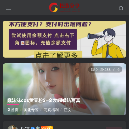
0
288
6
蠢沫沫cos黄豆粉2+金发蝴蝶结写真
首页
美化专区
写真福利
正文
i写真