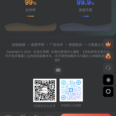
99
99.9
%
%
好评率
资源可用
友情链接
免责声明
广告合作
资源投诉
小黑屋公示
Copyright © 2022 ·
长游分享网
· 长期为香港华人服务 · 【本站所有文章作品
均不包含暴露三点内容或病毒木马，亦不接受病毒木马与露出人体隐私部位投
稿】
扫描加入QQ群
扫描关注公众号
6
1