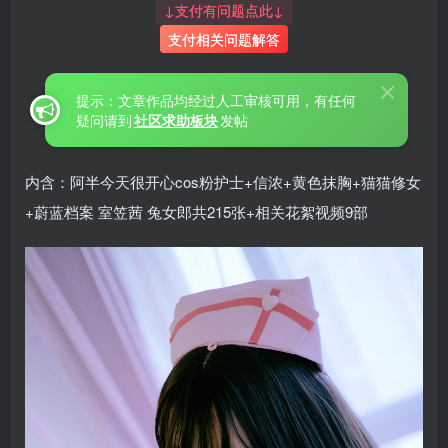
↓支付有问题点此↓
支付相关问题解答
提示：文章作品均经过人工审核可用，有任何
疑问请到
社区求助板块
发帖
内含：阿半今天很开心cos粉护士+信浓+黄色抹胸+猫猫修女
+蔚蓝档案 室笠茜 兔女郎共215张+相关花絮视频9部