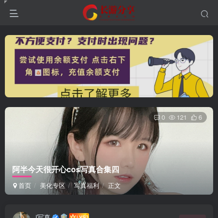
0
121
6
阿半今天很开心cos写真合集四
首页
美化专区
写真福利
正文
i写真