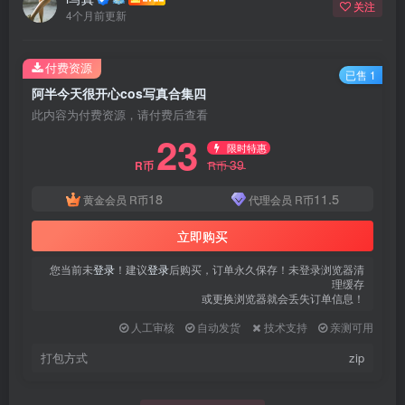
关注
4个月前更新
付费资源
已售 1
阿半今天很开心cos写真合集四
此内容为付费资源，请付费后查看
23
限时特惠
39
R币
R币
18
11.5
黄金会员
R币
代理会员
R币
立即购买
您当前未
登录
！建议
登录
后购买，订单永久保存！未登录浏览器清
理缓存
或更换浏览器就会丢失订单信息！
人工审核
自动发货
技术支持
亲测可用
打包方式
zip