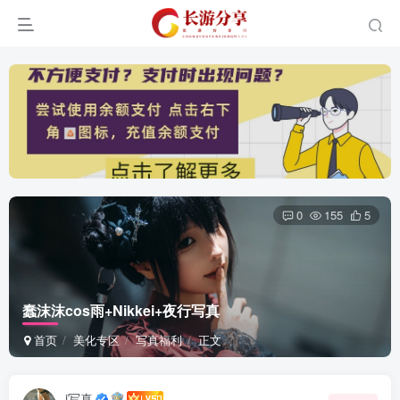
0
155
5
蠢沫沫cos雨+Nikkei+夜行写真
首页
美化专区
写真福利
正文
i写真