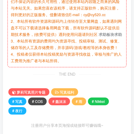
们不保证内容的长久可用性，通过使用本站内容随之而来的风险
与本站无关。如果您喜欢该程序，请支持正版软件，购买注册，
得到更好的正版服务。侵删请致信E-mail：cy@cy520.cc
2、本站所有软件资源和源码均上传转存至大量网盘，如果遇到网
盘不可以下载请选择备用网盘下载，所有软件源码默认不提供后
期技术服务，(收费可提供）遇到使用问题请到社区
求助板块求助
3、本站所有资源的费用均为资源寻找、投稿审核、测试、修复、
储存等的人工及存储费用，并非源码/游戏/教程等的本身收费！
4、投稿者仅获得本站投稿奖励与资源寻找收益，审核与推广的人
工费用为推广者与本站所得。
THE END
萝莉写真照片专题
写真福利
# 写真
# COS
# 蠢沫沫
# 雨
# Nikkei
# 夜行
注册用户分享本页海报或链接即可赚钱哦~