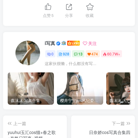
点赞
5
分享
收藏
i写真
关注
0
928
13
474
60.7W+
这家伙很懒，什么都没有写...
蠢沫沫 写真合集
樱井宁宁cos风纪委员写真套图
上一篇
下一篇
yuuhui玉汇cos猫+春之歌
日奈娇cos写真合集四
+有氧日写真+视频