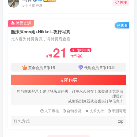
关注
5个月前更新
付费资源
已售 5
蠢沫沫cos雨+Nikkei+夜行写真
此内容为付费资源，请付费后查看
21
限时特惠
26
R币
R币
16
10.5
黄金会员
R币
代理会员
R币
立即购买
您当前未
登录
！建议
登录
后购买，订单永久保存！未登录浏览器清
理缓存
或更换浏览器就会丢失订单信息！
人工审核
自动发货
技术支持
亲测可用
打包方式
zip