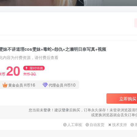
雯妹不讲道理cos雯妹+毒蛇+怨仇+之濑明日奈写真+视频
此内容为付费资源，请付费后查看
20
限时特惠
30
R币
R币
16
10
黄金会员
R币
代理会员
R币
立即购买
您当前未
登录
！建议
登录
后购买，订单永久保存！未登录浏览器清
或更换浏览器就会丢失订单
人工审核
自动发货
技术支持