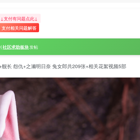
↓支付有问题点此↓
支付相关问题解答
到
社区求助板块
发帖
+舰长 怨仇+之濑明日奈 兔女郎共209张+相关花絮视频5部