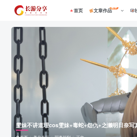
菜单
首页
文章作品
雯妹不讲道理cos雯妹+毒蛇+怨仇+之濑明日奈写