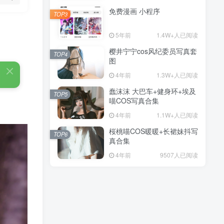
免费漫画 小程序
TOP3
5年前
1.4W+人已阅读
樱井宁宁cos风纪委员写真套
TOP4
图
4年前
1.3W+人已阅读
蠢沫沫 大巴车+健身环+埃及
TOP5
喵COS写真合集
4年前
1.1W+人已阅读
桜桃喵COS暖暖+长裙妹抖写
TOP6
真合集
4年前
9507人已阅读