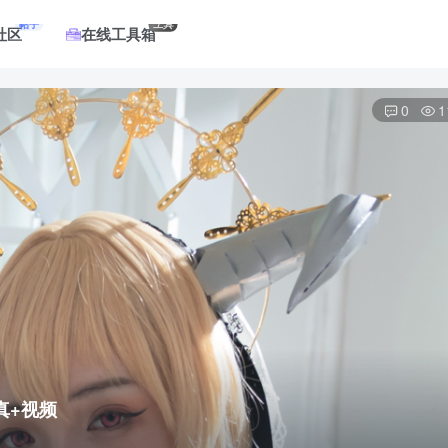
帖子
工具
社区
在线工具箱
0
1
真+视频