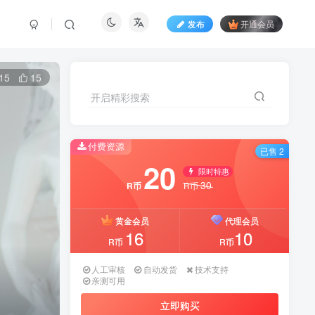
发布
开通会员
15
15
开启精彩搜索
付费资源
已售 2
20
限时特惠
30
R币
R币
黄金会员
代理会员
16
10
R币
R币
人工审核
自动发货
技术支持
亲测可用
立即购买