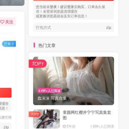
您当前未
登录
！建议
登录
后购买，订单永久保
存！未登录浏览器清理缓存
或更换浏览器就会丢失订单信息！
关注
打包方式
zip
已售 2
热门文章
TOP1
3.4W+人已阅读
蠢沫沫 写真合集
理缓存
信息！
童颜网红樱井宁宁写真集套
TOP2
亲测可用
图
5年前
1.8W+人已阅读
zip