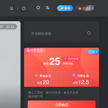
发布
开通会员
87
14
开启精彩搜索
付费资源
已售 1
25
限时特惠
59
R币
R币
黄金会员
代理会员
20
12.5
R币
R币
人工审核
自动发货
技术支持
亲测可用
立即购买