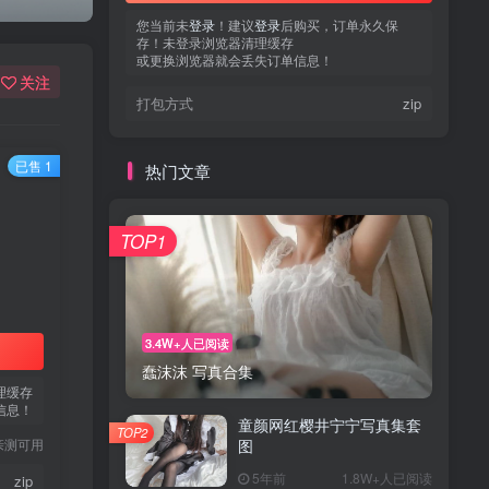
您当前未
登录
！建议
登录
后购买，订单永久保
存！未登录浏览器清理缓存
或更换浏览器就会丢失订单信息！
关注
打包方式
zip
已售 1
热门文章
TOP1
3.4W+人已阅读
蠢沫沫 写真合集
理缓存
信息！
童颜网红樱井宁宁写真集套
TOP2
亲测可用
图
5年前
1.8W+人已阅读
zip