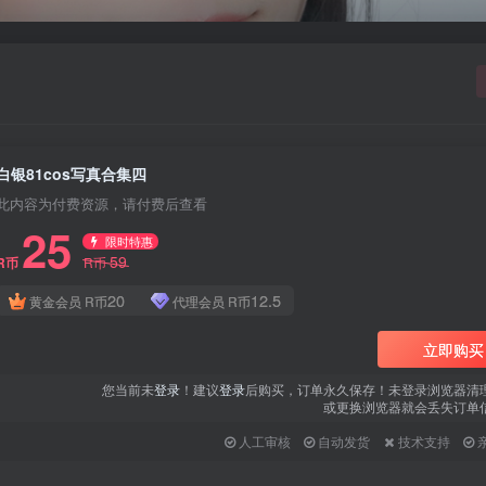
白银81cos写真合集四
此内容为付费资源，请付费后查看
25
限时特惠
59
R币
R币
20
12.5
黄金会员
R币
代理会员
R币
立即购买
您当前未
登录
！建议
登录
后购买，订单永久保存！未登录浏览器清
或更换浏览器就会丢失订单
人工审核
自动发货
技术支持