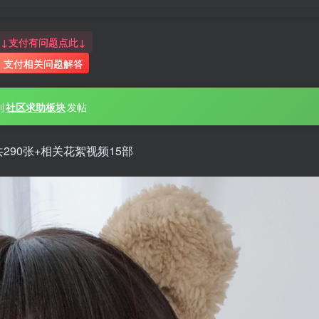
↓支付有问题点此↓
支付相关问题解答
到
社区求助板块
发帖
共290张+相关花絮视频15部