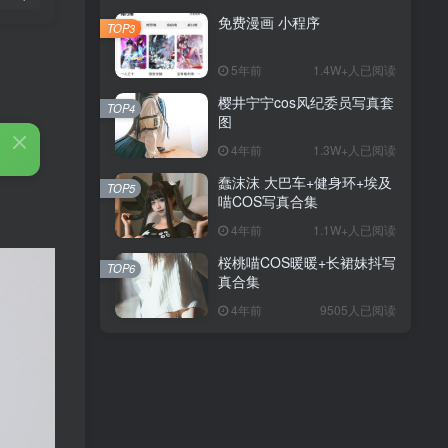
免费漫画 小程序
TOP3
5年前
1.4W+人已阅读
樱井宁宁cos风纪委员写真套
TOP4
图
4年前
1.3W+人已阅读
蠢沫沫 大巴车+健身环+埃及
TOP5
喵COS写真合集
4年前
1.1W+人已阅读
桜桃喵COS暖暖+长裙妹抖写
TOP6
真合集
4年前
9505人已阅读