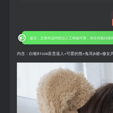
提示：文章作品均经过人工审核可用，有任何疑问请
内含：白银81cos富贵逼人+可爱的熊+兔耳jk裙+修女