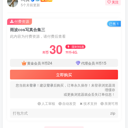
关注
5个月前更新
付费资源
已售 1
雨波cos写真合集三
此内容为付费资源，请付费后查看
30
限时特惠
85
R币
R币
24
15
黄金会员
R币
代理会员
R币
立即购买
您当前未
登录
！建议
登录
后购买，订单永久保存！未登录浏览器清
理缓存
或更换浏览器就会丢失订单信息！
人工审核
自动发货
技术支持
亲测可用
打包方式
zip