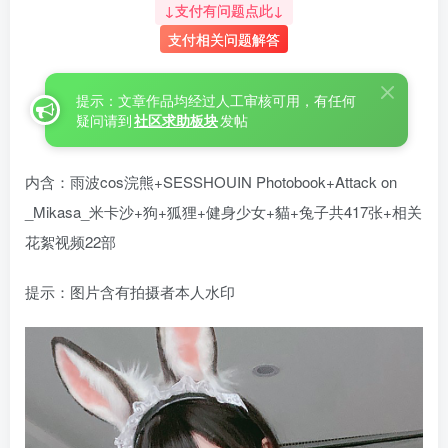
↓支付有问题点此↓
支付相关问题解答
提示：文章作品均经过人工审核可用，有任何
疑问请到
社区求助板块
发帖
内含：雨波cos浣熊+SESSHOUIN Photobook+Attack on
_Mikasa_米卡沙+狗+狐狸+健身少女+貓+兔子共417张+相关
花絮视频22部
提示：图片含有拍摄者本人水印