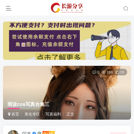
0
189
10
雨波cos写真合集三
首页
美化专区
写真福利
正文
i写真