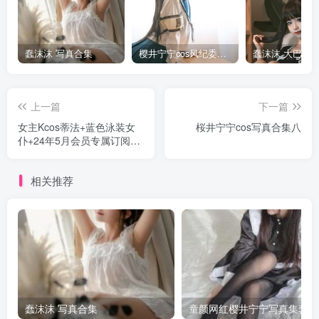
蠢沫沫 写真合集
樱井宁宁cos风纪委员写真套图
上一篇
下一篇
女主Kcos蒂法+蓝色泳装女
桜井宁宁cos写真合集八
仆+24年5月会员专属订阅写
真
相关推荐
蠢沫沫 写真合集
童颜网红樱井宁宁写真集套图