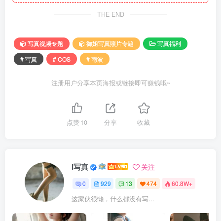
THE END
写真视频专题
御姐写真照片专题
写真福利
# 写真
# COS
# 雨波
注册用户分享本页海报或链接即可赚钱哦~
点赞
10
分享
收藏
i写真
关注
0
929
13
474
60.8W+
这家伙很懒，什么都没有写...