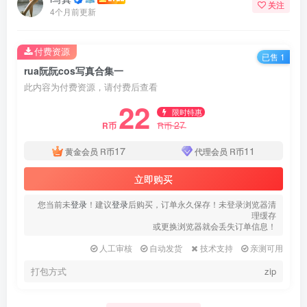
关注
4个月前更新
付费资源
已售 1
rua阮阮cos写真合集一
此内容为付费资源，请付费后查看
22
限时特惠
27
R币
R币
17
11
黄金会员
R币
代理会员
R币
立即购买
您当前未
登录
！建议
登录
后购买，订单永久保存！未登录浏览器清
理缓存
或更换浏览器就会丢失订单信息！
人工审核
自动发货
技术支持
亲测可用
打包方式
zip