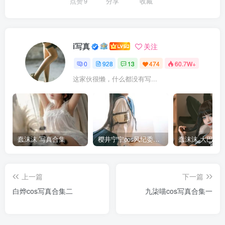
点赞
9
分享
收藏
i写真
关注
0
928
13
474
60.7W+
这家伙很懒，什么都没有写...
蠢沫沫 写真合集
樱井宁宁cos风纪委员写真套图
上一篇
下一篇
白烨cos写真合集二
九柒喵cos写真合集一