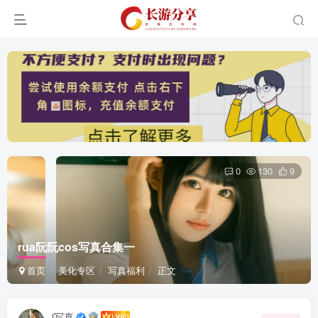
0
130
9
rua阮阮cos写真合集一
首页
美化专区
写真福利
正文
i写真