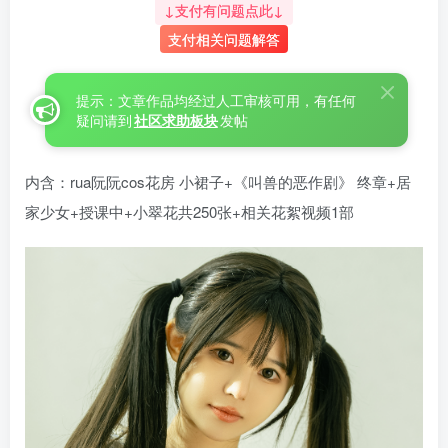
↓支付有问题点此↓
支付相关问题解答
提示：文章作品均经过人工审核可用，有任何
疑问请到
社区求助板块
发帖
内含：rua阮阮cos花房 小裙子+《叫兽的恶作剧》 终章+居
家少女+授课中+小翠花共250张+相关花絮视频1部