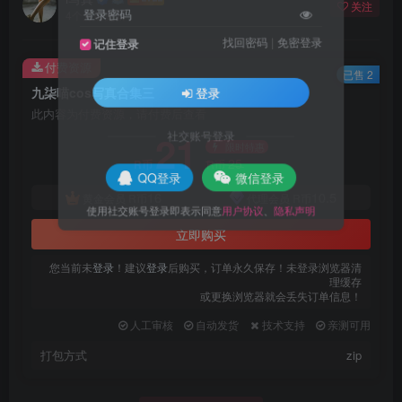
关注
登录密码
4个月前更新
找回密码
|
免密登录
记住登录
付费资源
已售 2
九柒喵cos写真合集三
登录
此内容为付费资源，请付费后查看
21
社交账号登录
限时特惠
25
R币
R币
QQ登录
微信登录
16
10.5
黄金会员
R币
代理会员
R币
使用社交账号登录即表示同意
用户协议
、
隐私声明
立即购买
您当前未
登录
！建议
登录
后购买，订单永久保存！未登录浏览器清
理缓存
或更换浏览器就会丢失订单信息！
人工审核
自动发货
技术支持
亲测可用
打包方式
zip