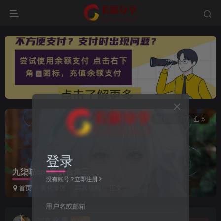
0
117
5
登录
九柒喵cos写真合集三
没有账号？立即注册
首页
美化专区
写真福利
正文
用户名或邮箱
i写真