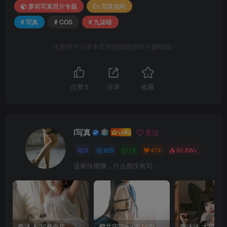
萝莉写真照片专题
写真福利
# 写真
# COS
# 九柒喵
注册用户分享本页海报或链接即可赚钱哦~
点赞
5
分享
收藏
i写真
关注
0
929
13
474
60.8W+
这家伙很懒，什么都没有写...
蠢沫沫 写真合集
樱井宁宁cos风纪委员写真套图