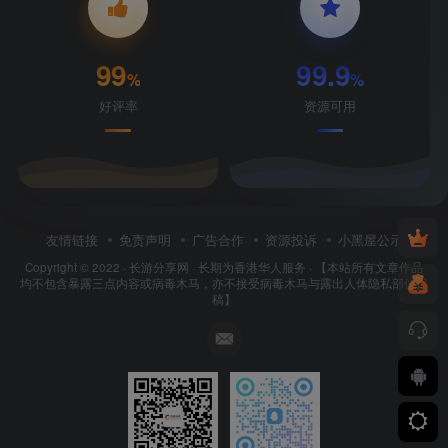
99
99.9
%
%
好评率
资源可用
友情链接
免责声明
广告合作
资源投诉
小黑屋公示
Copyright © 2022 ·
长游分享网
· 长期为香港华人服务 · 【本站所有文章作品
均不包含暴露三点内容或病毒木马，亦不接受病毒木马与露出人体隐私部位投
稿】