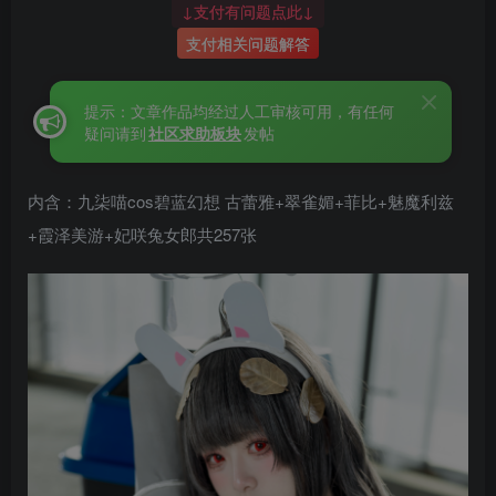
↓支付有问题点此↓
支付相关问题解答
提示：文章作品均经过人工审核可用，有任何
疑问请到
社区求助板块
发帖
内含：九柒喵cos碧蓝幻想 古蕾雅+翠雀媚+菲比+魅魔利兹
+霞泽美游+妃咲兔女郎共257张