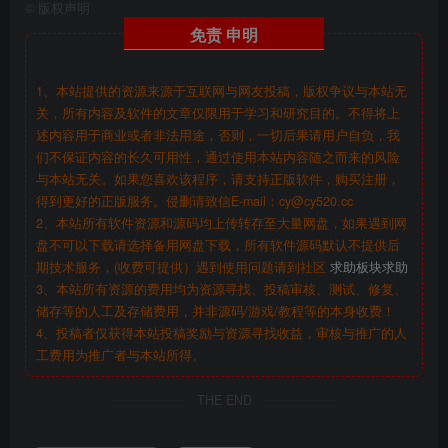
©
版权声明
免责
申明
1、本站提供的资源来源于互联网与网友投稿，版权争议与本站无
关，所有内容及软件的文章仅限用于学习和研究目的。不得将上
述内容用于商业或者非法用途，否则，一切后果请用户自负，我
们不保证内容的长久可用性，通过使用本站内容随之而来的风险
与本站无关。如果您喜欢该程序，请支持正版软件，购买注册，
得到更好的正版服务。侵删请致信E-mail：cy@cy520.cc
2、本站所有软件资源和源码均上传转存至大量网盘，如果遇到网
盘不可以下载请选择备用网盘下载，所有软件源码默认不提供后
期技术服务，(收费可提供）遇到使用问题请到社区
求助板块求助
3、本站所有资源的费用均为资源寻找、投稿审核、测试、修复、
储存等的人工及存储费用，并非源码/游戏/教程等的本身收费！
4、投稿者仅获得本站投稿奖励与资源寻找收益，审核与推广的人
工费用为推广者与本站所得。
THE END