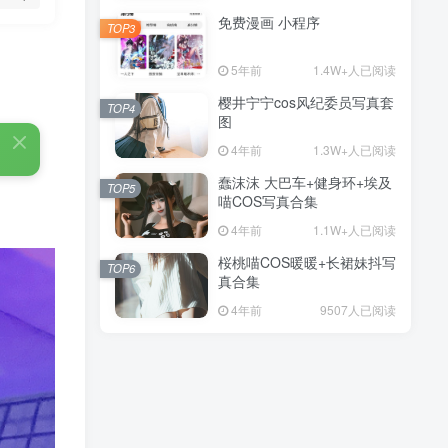
免费漫画 小程序
TOP3
5年前
1.4W+人已阅读
樱井宁宁cos风纪委员写真套
TOP4
图
4年前
1.3W+人已阅读
蠢沫沫 大巴车+健身环+埃及
TOP5
喵COS写真合集
4年前
1.1W+人已阅读
桜桃喵COS暖暖+长裙妹抖写
TOP6
真合集
4年前
9507人已阅读