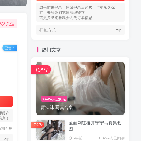
您当前未
登录
！建议
登录
后购买，订单永久保
存！未登录浏览器清理缓存
或更换浏览器就会丢失订单信息！
关注
打包方式
zip
已售 1
热门文章
TOP1
3.4W+人已阅读
蠢沫沫 写真合集
理缓存
信息！
童颜网红樱井宁宁写真集套
TOP2
亲测可用
图
5年前
1.8W+人已阅读
zip