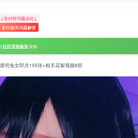
↓支付有问题点此↓
支付相关问题解答
到
社区求助板块
发帖
+透明兔女郎共155张+相关花絮视频8部