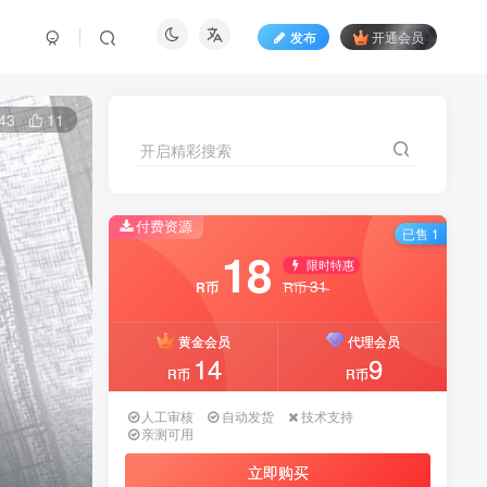
发布
开通会员
43
11
开启精彩搜索
付费资源
已售 1
18
限时特惠
31
R币
R币
黄金会员
代理会员
14
9
R币
R币
人工审核
自动发货
技术支持
亲测可用
立即购买