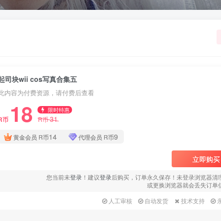
起司块wii cos写真合集五
此内容为付费资源，请付费后查看
18
限时特惠
31
R币
R币
14
9
黄金会员
R币
代理会员
R币
立即购买
您当前未
登录
！建议
登录
后购买，订单永久保存！未登录浏览器清
或更换浏览器就会丢失订单
人工审核
自动发货
技术支持