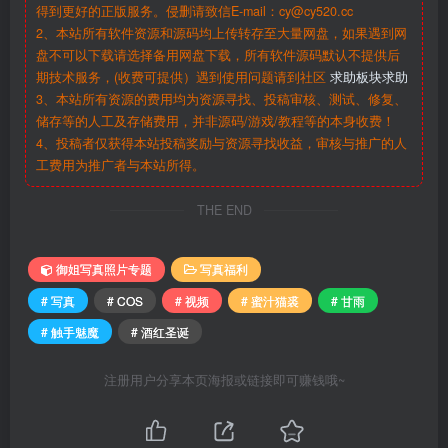
得到更好的正版服务。侵删请致信E-mail：cy@cy520.cc
2、本站所有软件资源和源码均上传转存至大量网盘，如果遇到网
盘不可以下载请选择备用网盘下载，所有软件源码默认不提供后
期技术服务，(收费可提供）遇到使用问题请到社区
求助板块求助
3、本站所有资源的费用均为资源寻找、投稿审核、测试、修复、
储存等的人工及存储费用，并非源码/游戏/教程等的本身收费！
4、投稿者仅获得本站投稿奖励与资源寻找收益，审核与推广的人
工费用为推广者与本站所得。
THE END
御姐写真照片专题
写真福利
# 写真
# COS
# 视频
# 蜜汁猫裘
# 甘雨
# 触手魅魔
# 酒红圣诞
注册用户分享本页海报或链接即可赚钱哦~