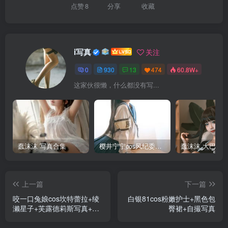
点赞
8
分享
收藏
i写真
关注
0
930
13
474
60.8W+
这家伙很懒，什么都没有写...
蠢沫沫 写真合集
樱井宁宁cos风纪委员写真套图
上一篇
下一篇
咬一口兔娘cos坎特蕾拉+绫
白银81cos粉嫩护士+黑色包
濑星子+芙露德莉斯写真+视
臀裙+自撮写真
频