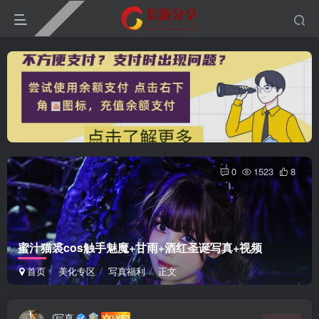
0
1523
8
蜜汁猫裘cos触手魅魔+甘雨+酒红圣诞写真+视频
首页
美化专区
写真福利
正文
i写真