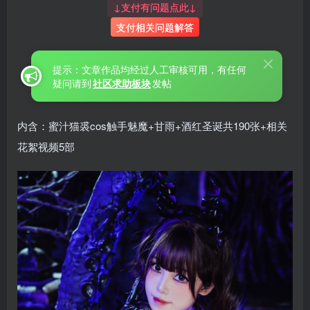
↓支付有问题点此↓
支付相关问题解答
提示：文章作品均经过人工审核可用，有任何
疑问请到
社区求助板块
发帖
内含：蜜汁猫裘cos触手魅魔+甘雨+酒红圣诞共190张+相关
花絮视频5部