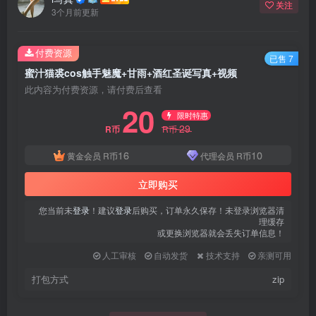
关注
3个月前更新
付费资源
已售 7
蜜汁猫裘cos触手魅魔+甘雨+酒红圣诞写真+视频
此内容为付费资源，请付费后查看
20
限时特惠
29
R币
R币
16
10
黄金会员
R币
代理会员
R币
立即购买
您当前未
登录
！建议
登录
后购买，订单永久保存！未登录浏览器清
理缓存
或更换浏览器就会丢失订单信息！
人工审核
自动发货
技术支持
亲测可用
打包方式
zip