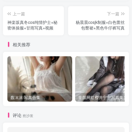
上一篇
下一篇
神楽坂真冬cos纯情护士+秘
杨晨晨cosjk制服+白色蕾丝
密体操服+甘雨写真+视频
包臀裙+黑色牛仔裤写真
相关推荐
蠢沫沫 写真合集
童颜网红樱井宁宁写真集套图
评论
抢沙发