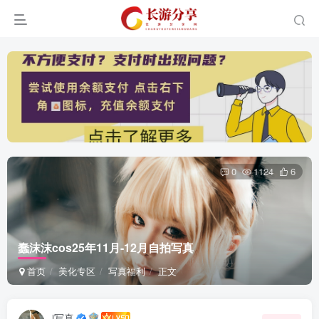
0
1124
6
蠢沫沫cos25年11月-12月自拍写真
首页
美化专区
写真福利
正文
i写真