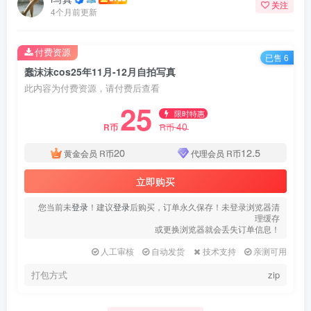
关注
4个月前更新
付费资源
已售 6
蠢沫沫cos25年11月-12月自拍写真
此内容为付费资源，请付费后查看
25
限时特惠
40
R币
R币
20
12.5
黄金会员
R币
代理会员
R币
立即购买
您当前未
登录
！建议
登录
后购买，订单永久保存！未登录浏览器清
理缓存
或更换浏览器就会丢失订单信息！
人工审核
自动发货
技术支持
亲测可用
打包方式
zip