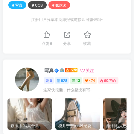
# 写真
# COS
# 蠢沫沫
注册用户分享本页海报或链接即可赚钱哦~
点赞
6
分享
收藏
i写真
关注
0
928
13
474
60.7W+
这家伙很懒，什么都没有写...
蠢沫沫 写真合集
樱井宁宁cos风纪委员写真套图