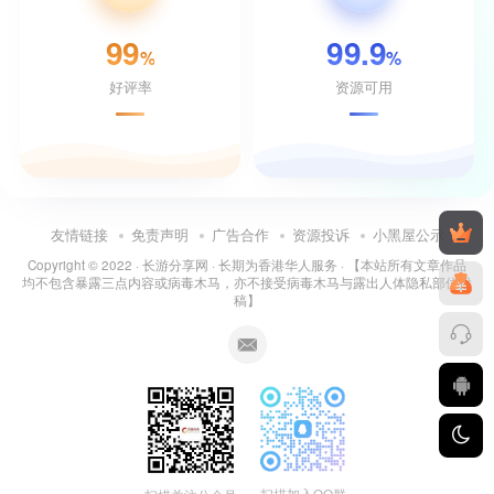
99
99.9
%
%
好评率
资源可用
友情链接
免责声明
广告合作
资源投诉
小黑屋公示
Copyright © 2022 ·
长游分享网
· 长期为香港华人服务 · 【本站所有文章作品
均不包含暴露三点内容或病毒木马，亦不接受病毒木马与露出人体隐私部位投
稿】
扫描加入QQ群