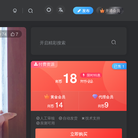
发布
开通会员
74
7
开启精彩搜索
付费资源
已售 1
18
限时特惠
22
R币
R币
黄金会员
代理会员
14
9
R币
R币
人工审核
自动发货
技术支持
亲测可用
立即购买