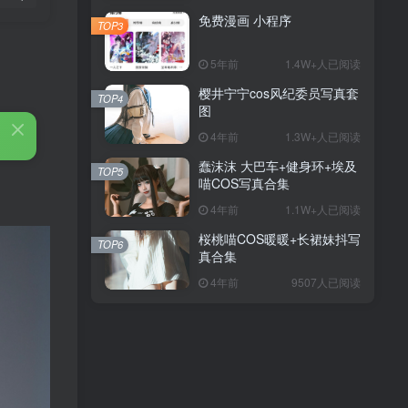
免费漫画 小程序
TOP3
5年前
1.4W+人已阅读
樱井宁宁cos风纪委员写真套
TOP4
图
4年前
1.3W+人已阅读
蠢沫沫 大巴车+健身环+埃及
TOP5
喵COS写真合集
4年前
1.1W+人已阅读
桜桃喵COS暖暖+长裙妹抖写
TOP6
真合集
4年前
9507人已阅读