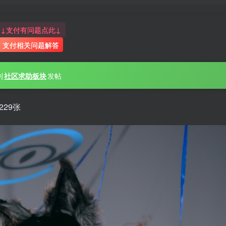
↓支付有问题点此↓
支付相关问题解答
到
社区求助板块
发帖
29张