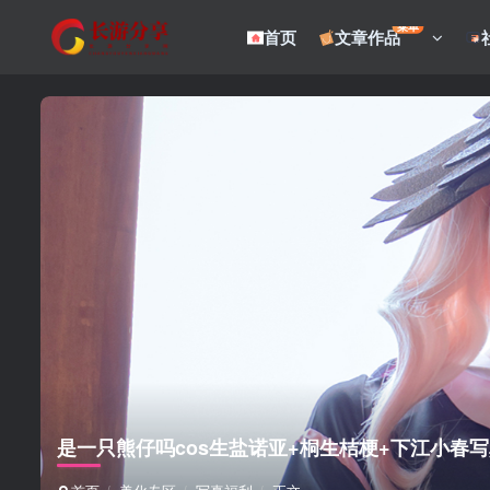
菜单
首页
文章作品
是一只熊仔吗cos生盐诺亚+桐生桔梗+下江小春