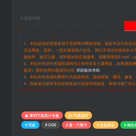
©
版权声明
1、本站提供的资源来源于互联网与网友投稿，版权争议与本站
非法用途，否则，一切后果请用户自负，我们不保证内容的长久
版软件，购买注册，得到更好的正版服务。侵删请致信E-mail：cy@c
2、本站所有软件资源和源码均上传转存至大量网盘，如果遇到
提供）遇到使用问题请到社区
求助板块求助
3、本站所有资源的费用均为资源寻找、投稿审核、测试、修复、
4、投稿者仅获得本站投稿奖励与资源寻找收益，审核与推广的
萝莉写真照片专题
写真福利
# 写真
# COS
# 是一只熊仔
# 生盐诺亚
# 桐生