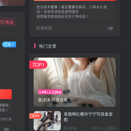
您当前未
登录
！建议
登录
后购买，订单永久保
存！未登录浏览器清理缓存
或更换浏览器就会丢失订单信息！
关注
打包方式
zip
已售 1
热门文章
TOP1
3.4W+人已阅读
蠢沫沫 写真合集
理缓存
信息！
童颜网红樱井宁宁写真集套
TOP2
亲测可用
图
5年前
1.8W+人已阅读
zip