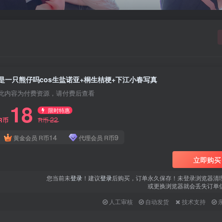
是一只熊仔吗cos生盐诺亚+桐生桔梗+下江小春写真
此内容为付费资源，请付费后查看
18
限时特惠
22
R币
R币
14
9
黄金会员
R币
代理会员
R币
立即购买
您当前未
登录
！建议
登录
后购买，订单永久保存！未登录浏览器清
或更换浏览器就会丢失订单
人工审核
自动发货
技术支持