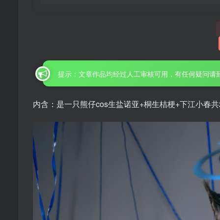
提示：文章作品均经过人工审核可用，有任何疑问请
内含：是一只熊仔cos生盐诺亚+桐生桔梗+下江小春共2