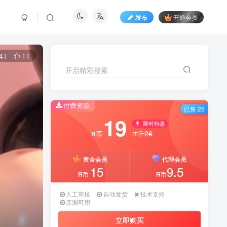
发布
开通会员
41
11
开启精彩搜索
付费资源
已售 25
19
限时特惠
26
R币
R币
黄金会员
代理会员
15
9.5
R币
R币
人工审核
自动发货
技术支持
亲测可用
立即购买