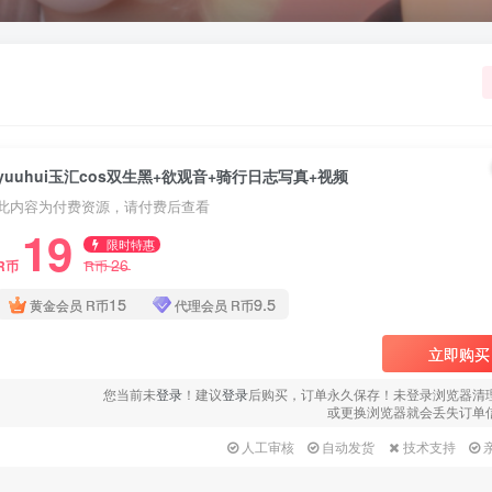
yuuhui玉汇cos双生黑+欲观音+骑行日志写真+视频
此内容为付费资源，请付费后查看
19
限时特惠
26
R币
R币
15
9.5
黄金会员
R币
代理会员
R币
立即购买
您当前未
登录
！建议
登录
后购买，订单永久保存！未登录浏览器清
或更换浏览器就会丢失订单
人工审核
自动发货
技术支持