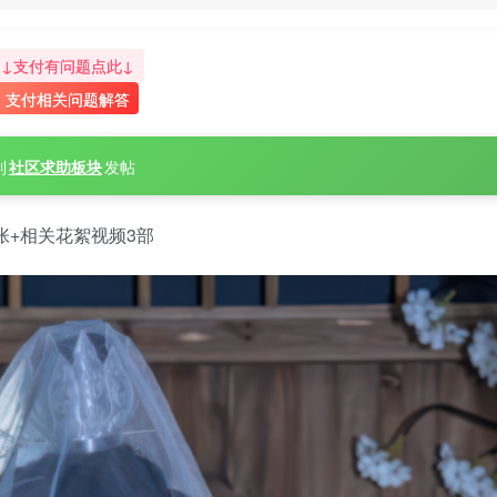
↓支付有问题点此↓
支付相关问题解答
到
社区求助板块
发帖
3张+相关花絮视频3部