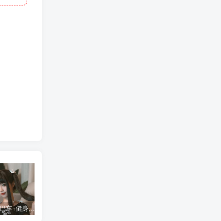
蠢沫沫 大巴车+健身环+埃及喵COS写真合集
桜桃喵COS暖暖+长裙妹抖写真合集
金提莫yuka cos居家小吊带+白色连体衣写真合集
某