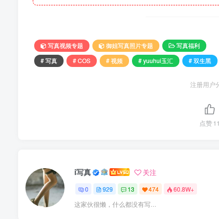
写真视频专题
御姐写真照片专题
写真福利
# 写真
# COS
# 视频
# yuuhui玉汇
# 双生黑
注册用户
点赞
1
i写真
关注
0
929
13
474
60.8W+
这家伙很懒，什么都没有写...