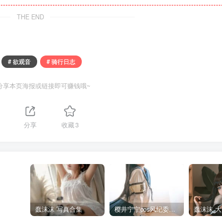
THE END
# 欲观音
# 骑行日志
分享本页海报或链接即可赚钱哦~
1
分享
收藏
3
蠢沫沫 写真合集
樱井宁宁cos风纪委员写真套图