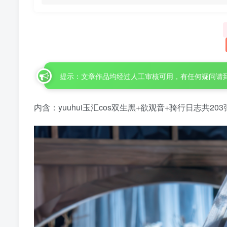
提示：文章作品均经过人工审核可用，有任何疑问请
内含：yuuhui玉汇cos双生黑+欲观音+骑行日志共20