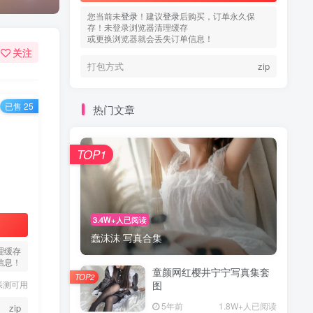
您当前未
登录
！建议
登录
后购买，订单永久保
存！未登录浏览器清理缓存
或更换浏览器就会丢失订单信息！
关注
打包方式
zip
已售 25
热门文章
TOP1
3.4W+人已阅读
蠢沫沫 写真合集
理缓存
信息！
童颜网红樱井宁宁写真集套
TOP2
亲测可用
图
5年前
1.8W+人已阅读
zip