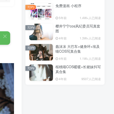
免费漫画 小程序
TOP3
5年前
1.4W+人已阅读
樱井宁宁cos风纪委员写真套
TOP4
图
4年前
1.3W+人已阅读
蠢沫沫 大巴车+健身环+埃及
TOP5
喵COS写真合集
4年前
1.1W+人已阅读
桜桃喵COS暖暖+长裙妹抖写
TOP6
真合集
4年前
9507人已阅读