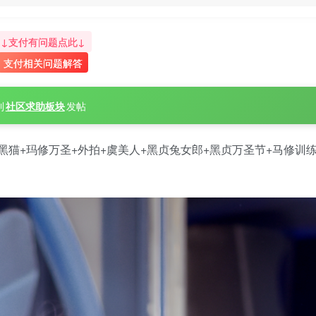
↓支付有问题点此↓
支付相关问题解答
到
社区求助板块
发帖
斋+黑猫+玛修万圣+外拍+虞美人+黑贞兔女郎+黑贞万圣节+马修训练