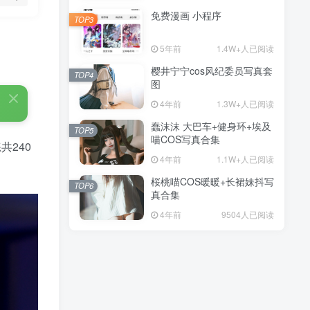
免费漫画 小程序
TOP3
5年前
1.4W+人已阅读
樱井宁宁cos风纪委员写真套
TOP4
图
4年前
1.3W+人已阅读
蠢沫沫 大巴车+健身环+埃及
TOP5
喵COS写真合集
共240
4年前
1.1W+人已阅读
桜桃喵COS暖暖+长裙妹抖写
TOP6
真合集
4年前
9504人已阅读