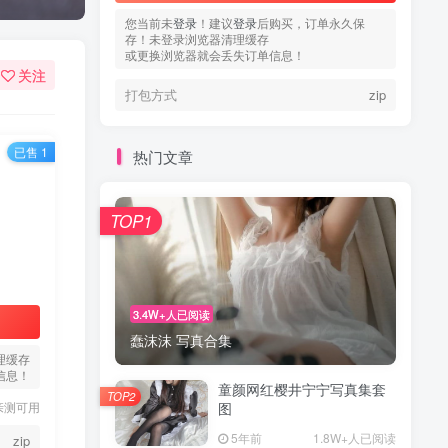
您当前未
登录
！建议
登录
后购买，订单永久保
存！未登录浏览器清理缓存
或更换浏览器就会丢失订单信息！
关注
打包方式
zip
已售 1
热门文章
TOP1
3.4W+人已阅读
蠢沫沫 写真合集
理缓存
信息！
童颜网红樱井宁宁写真集套
TOP2
亲测可用
图
5年前
1.8W+人已阅读
zip