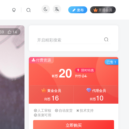
发布
开通会员
69
14
开启精彩搜索
付费资源
已售 1
20
限时特惠
24
R币
R币
黄金会员
代理会员
16
10
R币
R币
人工审核
自动发货
技术支持
亲测可用
立即购买