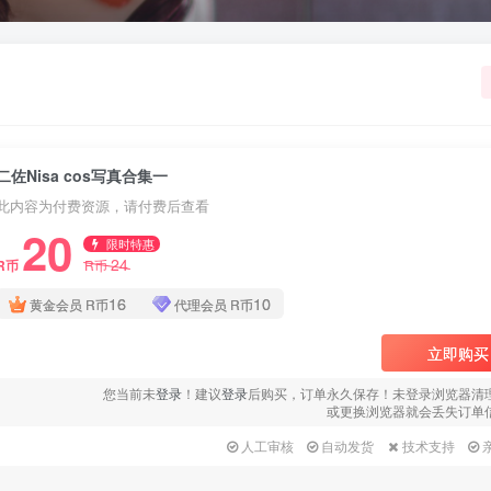
二佐Nisa cos写真合集一
此内容为付费资源，请付费后查看
20
限时特惠
24
R币
R币
16
10
黄金会员
R币
代理会员
R币
立即购买
您当前未
登录
！建议
登录
后购买，订单永久保存！未登录浏览器清
或更换浏览器就会丢失订单
人工审核
自动发货
技术支持