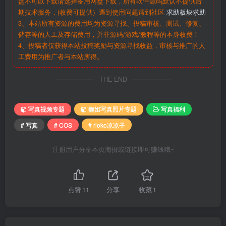
盘不可以下载请选择备用网盘下载，所有软件源码默认不提供后
期技术服务，(收费可提供）遇到使用问题请到社区
求助板块求助
3、本站所有资源的费用均为资源寻找、投稿审核、测试、修复、
储存等的人工及存储费用，并非源码/游戏/教程等的本身收费！
4、投稿者仅获得本站投稿奖励与资源寻找收益，审核与推广的人
工费用为推广者与本站所得。
THE END
写真视频专题
御姐写真照片专题
写真福利
# 写真
# COS
# rioko凉凉子
注册用户分享本页海报或链接即可赚钱哦~
点赞
11
分享
收藏
1