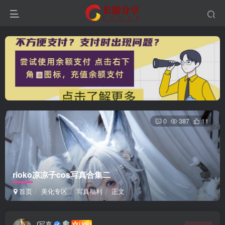
0
387
11
rioko凉凉子cos写真合集二
首页
美化专区
写真福利
正文
i写真