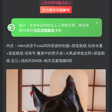
↓支付有问题点此↓
支付相关问题解答
提示：文章作品均经过人工审核可用，有任何
疑问请到
社区求助板块
发帖
内含：rioko凉凉子cos2025圣诞特别篇+碧蓝航线 信浓水夏
+碧蓝航线 珍珠号 魔堡中的堕天使+大凤桌球兔女郎+碧蓝航
线 近江+浅间共204张+相关花絮视频5部