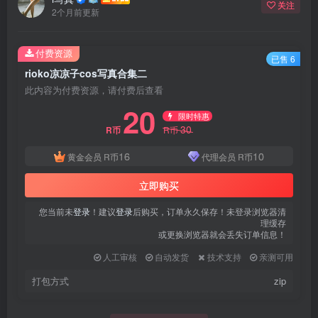
关注
2个月前更新
付费资源
已售 6
rioko凉凉子cos写真合集二
此内容为付费资源，请付费后查看
20
限时特惠
30
R币
R币
16
10
黄金会员
R币
代理会员
R币
立即购买
您当前未
登录
！建议
登录
后购买，订单永久保存！未登录浏览器清
理缓存
或更换浏览器就会丢失订单信息！
人工审核
自动发货
技术支持
亲测可用
打包方式
zip