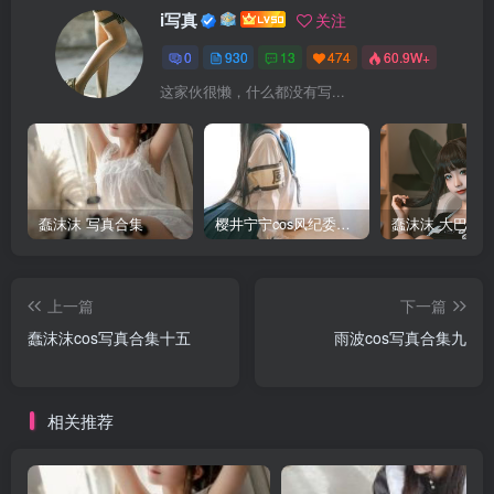
i写真
关注
0
930
13
474
60.9W+
这家伙很懒，什么都没有写...
蠢沫沫 写真合集
樱井宁宁cos风纪委员写真套图
上一篇
下一篇
蠢沫沫cos写真合集十五
雨波cos写真合集九
相关推荐