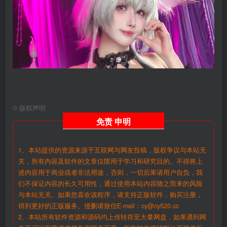
©
版权声明
免责
申明
1、本站提供的资源来源于互联网与网友投稿，版权争议与本站无
关，所有内容及软件的文章仅限用于学习和研究目的。不得将上
述内容用于商业或者非法用途，否则，一切后果请用户自负，我
们不保证内容的长久可用性，通过使用本站内容随之而来的风险
与本站无关。如果您喜欢该程序，请支持正版软件，购买注册，
得到更好的正版服务。侵删请致信E-mail：cy@cy520.cc
2、本站所有软件资源和源码均上传转存至大量网盘，如果遇到网