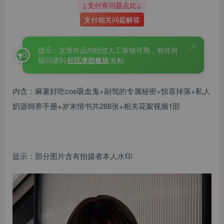
↓支付有问题点此↓
支付相关问题解答
提示：文章作品均经过人工审核可用，有任何
疑问请到
社区求助板块
发帖
内含：麻薯好吃cos吸血鬼+副驾的专属秘密+惊喜掉落+私人
奶源饲养手册+岁末情书共288张+相关花絮视频1部
麻薯崛起
提示：部分图片含有拍摄者本人水印