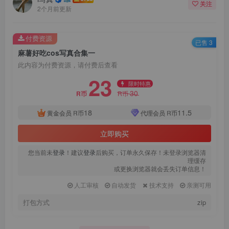
关注
登录密码
2个月前更新
找回密码
|
免密登录
记住登录
付费资源
已售 3
麻薯好吃cos写真合集一
登录
此内容为付费资源，请付费后查看
23
社交账号登录
限时特惠
30
R币
R币
QQ登录
微信登录
18
11.5
黄金会员
R币
代理会员
R币
使用社交账号登录即表示同意
用户协议
、
隐私声明
立即购买
您当前未
登录
！建议
登录
后购买，订单永久保存！未登录浏览器清
理缓存
或更换浏览器就会丢失订单信息！
人工审核
自动发货
技术支持
亲测可用
打包方式
zip