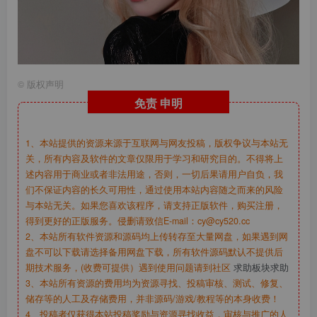
©
版权声明
免责
申明
1、本站提供的资源来源于互联网与网友投稿，版权争议与本站无
关，所有内容及软件的文章仅限用于学习和研究目的。不得将上
述内容用于商业或者非法用途，否则，一切后果请用户自负，我
们不保证内容的长久可用性，通过使用本站内容随之而来的风险
与本站无关。如果您喜欢该程序，请支持正版软件，购买注册，
得到更好的正版服务。侵删请致信E-mail：cy@cy520.cc
2、本站所有软件资源和源码均上传转存至大量网盘，如果遇到网
盘不可以下载请选择备用网盘下载，所有软件源码默认不提供后
期技术服务，(收费可提供）遇到使用问题请到社区
求助板块求助
3、本站所有资源的费用均为资源寻找、投稿审核、测试、修复、
储存等的人工及存储费用，并非源码/游戏/教程等的本身收费！
4、投稿者仅获得本站投稿奖励与资源寻找收益，审核与推广的人