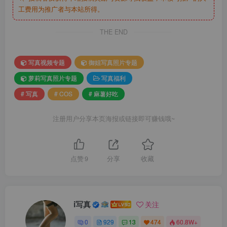
工费用为推广者与本站所得。
THE END
写真视频专题
御姐写真照片专题
萝莉写真照片专题
写真福利
# 写真
# COS
# 麻薯好吃
注册用户分享本页海报或链接即可赚钱哦~
点赞
9
分享
收藏
i写真
关注
0
929
13
474
60.8W+