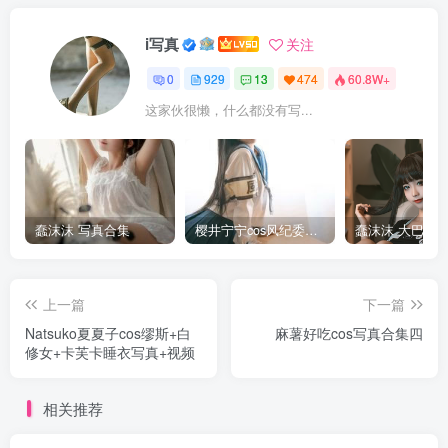
i写真
关注
0
929
13
474
60.8W+
这家伙很懒，什么都没有写...
蠢沫沫 写真合集
樱井宁宁cos风纪委员写真套图
上一篇
下一篇
Natsuko夏夏子cos缪斯+白
麻薯好吃cos写真合集四
修女+卡芙卡睡衣写真+视频
相关推荐