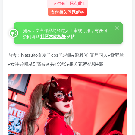
↓支付有问题点此↓
支付相关问题解答
提示：文章作品均经过人工审核可用，有任何
疑问请到
社区求助板块
发帖
内含：Natsuko夏夏子cos黑蝴蝶+源赖光 僵尸同人+紫罗兰
+女神异闻录5 高卷杏共199张+相关花絮视频4部