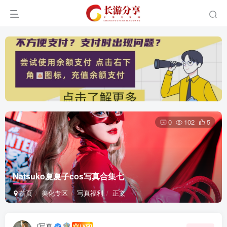
0
102
5
Natsuko夏夏子cos写真合集七
首页
美化专区
写真福利
正文
i写真