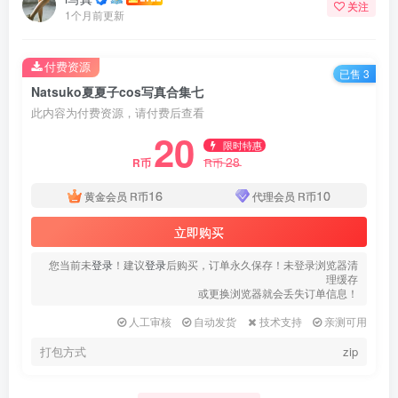
关注
1个月前更新
付费资源
已售 3
Natsuko夏夏子cos写真合集七
此内容为付费资源，请付费后查看
20
限时特惠
28
R币
R币
16
10
黄金会员
R币
代理会员
R币
立即购买
您当前未
登录
！建议
登录
后购买，订单永久保存！未登录浏览器清
理缓存
或更换浏览器就会丢失订单信息！
人工审核
自动发货
技术支持
亲测可用
打包方式
zip