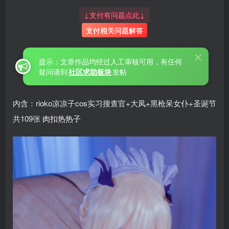
↓支付有问题点此↓
支付相关问题解答
提示：文章作品均经过人工审核可用，有任何
疑问请到
社区求助板块
发帖
内含：rioko凉凉子cos实习搜查官+大凤+黑枪呆女仆+圣诞节
共109张
肉扣热热子