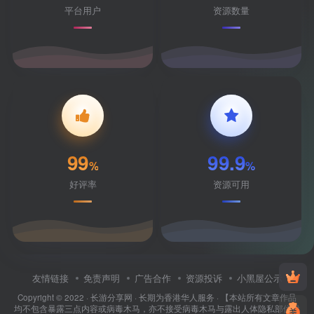
平台用户
资源数量
99
99.9
%
%
好评率
资源可用
友情链接
免责声明
广告合作
资源投诉
小黑屋公示
Copyright © 2022 ·
长游分享网
· 长期为香港华人服务 · 【本站所有文章作品
均不包含暴露三点内容或病毒木马，亦不接受病毒木马与露出人体隐私部位投