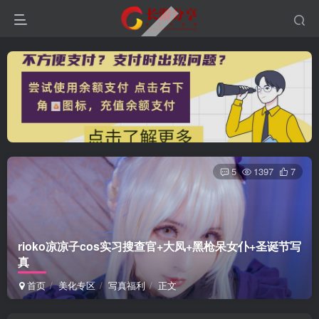
5
1397
7
rioko凉凉子cos实习搜查官+大凤+黑枪呆女仆+圣诞节写
真
首页
美化专区
写真福利
正文