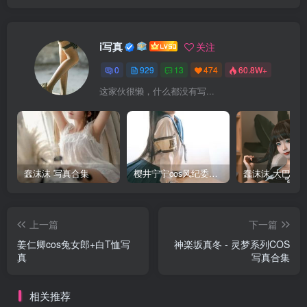
i写真
关注
0
929
13
474
60.8W+
这家伙很懒，什么都没有写...
蠢沫沫 写真合集
樱井宁宁cos风纪委员写真套图
上一篇
下一篇
姜仁卿cos兔女郎+白T恤写
神楽坂真冬 - 灵梦系列COS
真
写真合集
相关推荐