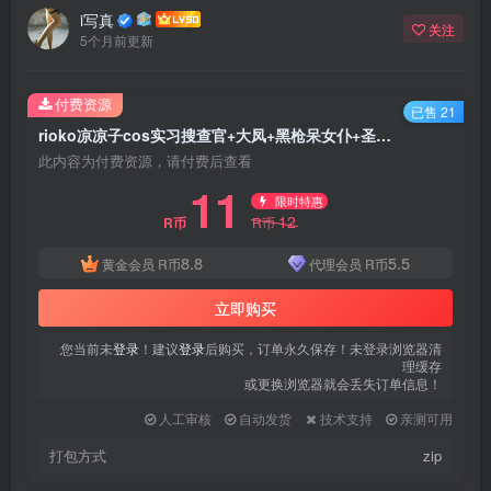
i写真
关注
5个月前更新
付费资源
已售 21
rioko凉凉子cos实习搜查官+大凤+黑枪呆女仆+圣诞节写真
此内容为付费资源，请付费后查看
11
限时特惠
12
R币
R币
8.8
5.5
黄金会员
R币
代理会员
R币
立即购买
您当前未
登录
！建议
登录
后购买，订单永久保存！未登录浏览器清
理缓存
或更换浏览器就会丢失订单信息！
人工审核
自动发货
技术支持
亲测可用
打包方式
zip