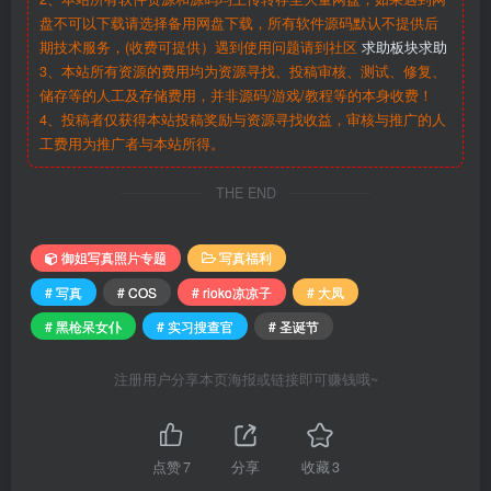
盘不可以下载请选择备用网盘下载，所有软件源码默认不提供后
期技术服务，(收费可提供）遇到使用问题请到社区
求助板块求助
3、本站所有资源的费用均为资源寻找、投稿审核、测试、修复、
储存等的人工及存储费用，并非源码/游戏/教程等的本身收费！
4、投稿者仅获得本站投稿奖励与资源寻找收益，审核与推广的人
工费用为推广者与本站所得。
THE END
御姐写真照片专题
写真福利
# 写真
# COS
# rioko凉凉子
# 大凤
# 黑枪呆女仆
# 实习搜查官
# 圣诞节
注册用户分享本页海报或链接即可赚钱哦~
点赞
7
分享
收藏
3