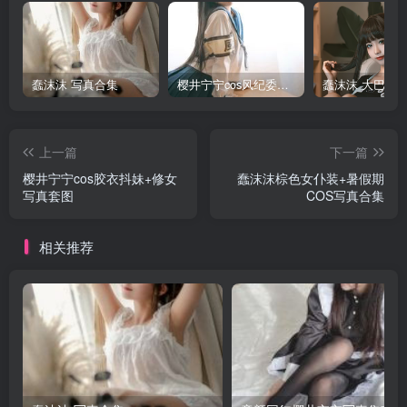
蠢沫沫 写真合集
樱井宁宁cos风纪委员写真套图
上一篇
下一篇
樱井宁宁cos胶衣抖妹+修女
蠢沫沫棕色女仆装+暑假期
写真套图
COS写真合集
相关推荐