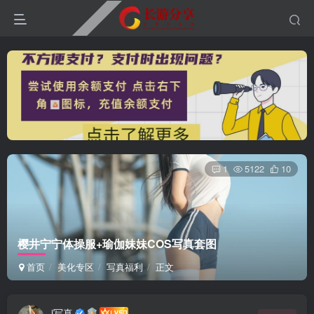
1
5122
10
樱井宁宁体操服+瑜伽妹妹COS写真套图
首页
美化专区
写真福利
正文
i写真