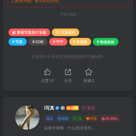
工费用为推广者与本站所得。
THE END
萝莉写真照片专题
写真福利
# 写真
# COS
# 宁宁
# 体操服
# 瑜伽妹妹
注册用户分享本页海报或链接即可赚钱哦~
点赞
10
分享
收藏
2
i写真
关注
0
929
13
474
60.8W+
这家伙很懒，什么都没有写...