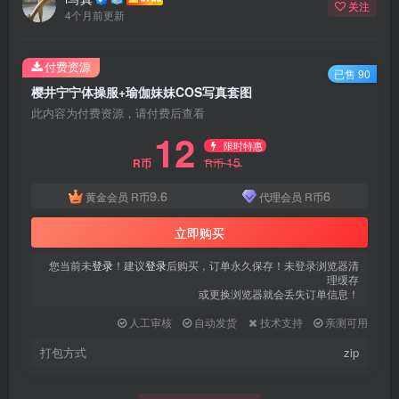
关注
4个月前更新
付费资源
已售 90
樱井宁宁体操服+瑜伽妹妹COS写真套图
此内容为付费资源，请付费后查看
12
限时特惠
15
R币
R币
9.6
6
黄金会员
R币
代理会员
R币
立即购买
您当前未
登录
！建议
登录
后购买，订单永久保存！未登录浏览器清
理缓存
或更换浏览器就会丢失订单信息！
人工审核
自动发货
技术支持
亲测可用
打包方式
zip