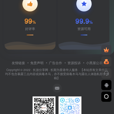
99
99.9
%
%
好评率
资源可用
友情链接
免责声明
广告合作
资源投诉
小黑屋公示
Copyright © 2022 ·
长游分享网
· 长期为香港华人服务 · 【本站所有文章作品
均不包含暴露三点内容或病毒木马，亦不接受病毒木马与露出人体隐私部位投
稿】