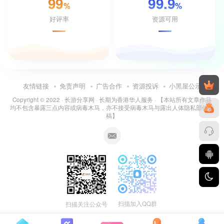
99
99.9
%
%
好评率
资源可用
友情链接
免责声明
广告合作
资源投诉
小黑屋公示
Copyright © 2022 ·
长游分享网
· 长期为香港华人服务 · 【本站所有文章作品
均不包含暴露三点内容或病毒木马，亦不接受病毒木马与露出人体隐私部位投
稿】
扫描加入QQ群
扫描关注公众号