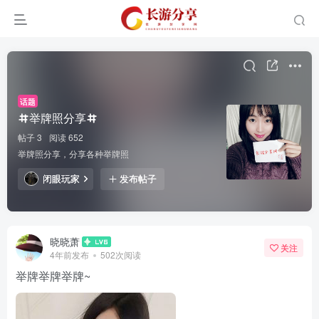
话题
举牌照分享
帖子 3
阅读 652
举牌照分享，分享各种举牌照
闭眼玩家
发布帖子
晓晓萧
关注
4年前发布
502次阅读
举牌举牌举牌~