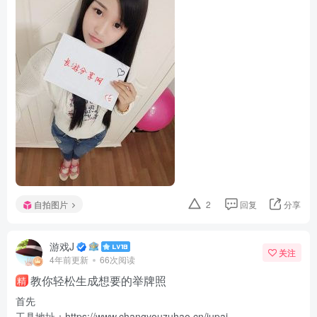
自拍图片
2
回复
分享
游戏J
关注
4年前更新
66次阅读
教你轻松生成想要的举牌照
精
首先
工具地址：https://www.changyouzuhao.cn/jupai