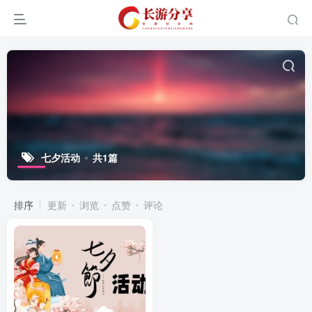
七夕活动
共1篇
排序
更新
浏览
点赞
评论