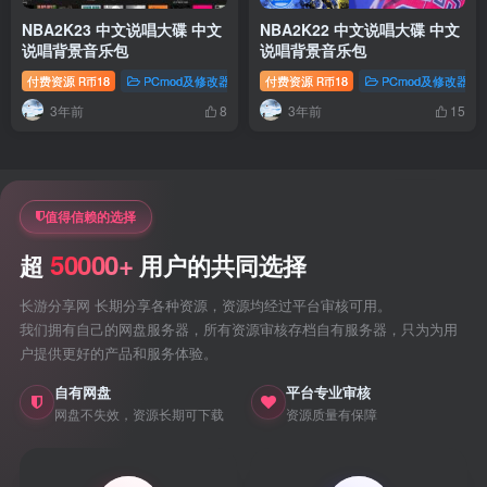
NBA2K23 中文说唱大碟 中文
NBA2K22 中文说唱大碟 中文
说唱背景音乐包
说唱背景音乐包
付费资源
18
PCmod及修改器
nba2k23专题
付费资源
18
PCmod及修改器
R币
R币
3年前
3年前
8
15
值得信赖的选择
50000+
超
用户的共同选择
长游分享网 长期分享各种资源，资源均经过平台审核可用。
我们拥有自己的网盘服务器，所有资源审核存档自有服务器，只为为用
户提供更好的产品和服务体验。
自有网盘
平台专业审核
网盘不失效，资源长期可下载
资源质量有保障