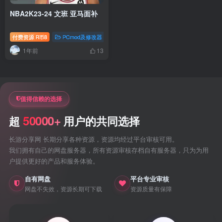
NBA2K23-24 文班 亚马面补
付费资源
8
PCmod及修改器
nba2k23专题
nba2k24专题
R币
1年前
13
值得信赖的选择
50000+
超
用户的共同选择
长游分享网 长期分享各种资源，资源均经过平台审核可用。
我们拥有自己的网盘服务器，所有资源审核存档自有服务器，只为为用
户提供更好的产品和服务体验。
自有网盘
平台专业审核
网盘不失效，资源长期可下载
资源质量有保障