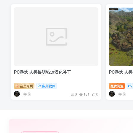
PC游戏 人类黎明V2.9汉化补丁
PC游戏 人
会员专属
实用软件
免费资源
3年前
3年前
0
181
6