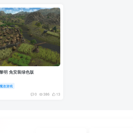
类黎明 免安装绿色版
魔改游戏
0
386
13