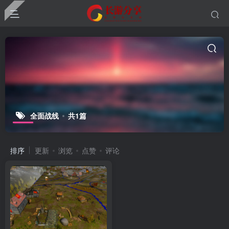
全面战线
共1篇
排序
更新
浏览
点赞
评论