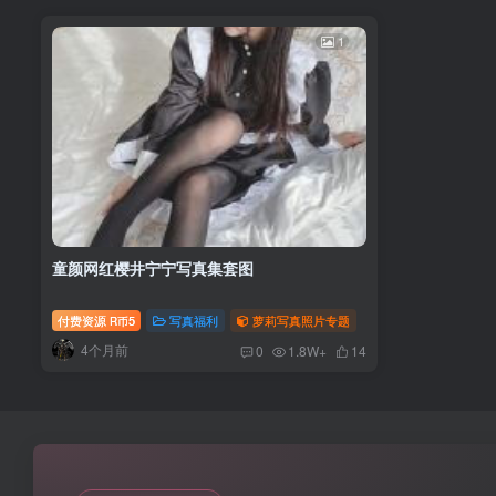
1
童颜网红樱井宁宁写真集套图
付费资源
5
写真福利
萝莉写真照片专题
R币
4个月前
0
1.8W+
14