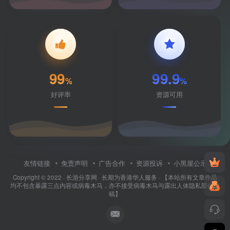
99
99.9
%
%
好评率
资源可用
友情链接
免责声明
广告合作
资源投诉
小黑屋公示
Copyright © 2022 ·
长游分享网
· 长期为香港华人服务 · 【本站所有文章作品
均不包含暴露三点内容或病毒木马，亦不接受病毒木马与露出人体隐私部位投
稿】