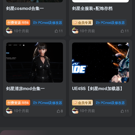
剑星cosmod合集一
剑星全服装+配饰存档
付费资源
6
PCmod及修改器
会员专属
PCmod及修改器
R币
10个月前
10个月前
11
11
剑星清凉mod合集一
UE4SS【剑星mod加载器】
付费资源
6
PCmod及修改器
会员专属
PCmod及修改器
R币
10个月前
10个月前
8
11