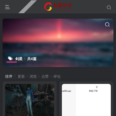
剑星
共4篇
排序
更新
浏览
点赞
评论