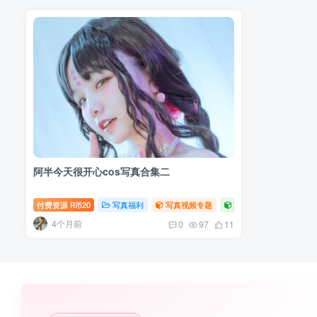
阿半今天很开心cos写真合集二
付费资源
20
写真福利
写真视频专题
萝莉写真照片专题
R币
4个月前
0
97
11