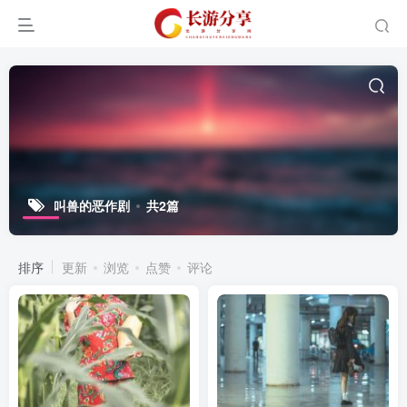
叫兽的恶作剧
共2篇
排序
更新
浏览
点赞
评论