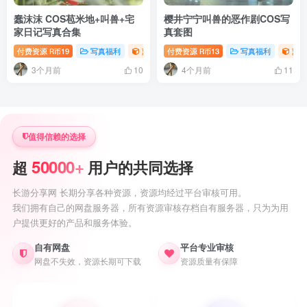
蠢沫沫 COS苞米地+叫兽+宅
樱井宁宁叫兽的恶作剧COS写
家日记写真合集
真套图
付费资源
19
写真福利
萝莉写真照片专题
付费资源
13
写真福利
萝莉
R币
R币
3个月前
4个月前
10
11
值得信赖的选择
50000+
超
用户的共同选择
长游分享网 长期分享各种资源，资源均经过平台审核可用。
我们拥有自己的网盘服务器，所有资源审核存档自有服务器，只为为用
户提供更好的产品和服务体验。
自有网盘
平台专业审核
网盘不失效，资源长期可下载
资源质量有保障