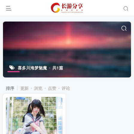
喜多川海梦魅魔
共1篇
排序
更新
浏览
点赞
评论