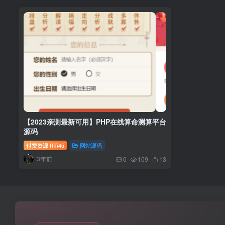
【2023亲测最新可用】PHP在线算命测算平台
源码
付费资源
45
网站源码
R币
3年前
0
109
13