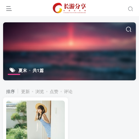
夏末
共1篇
排序
更新
浏览
点赞
评论