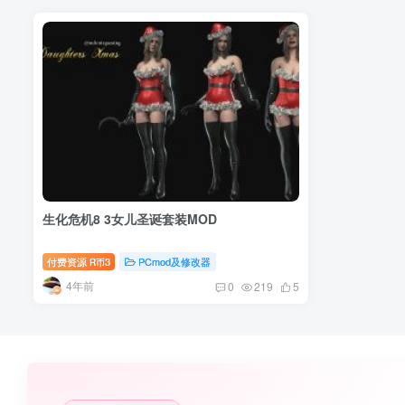
生化危机8 3女儿圣诞套装MOD
付费资源
3
PCmod及修改器
R币
4年前
0
219
5