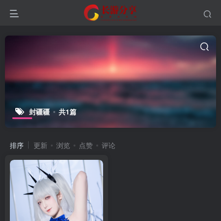
封疆疆
共1篇
排序
更新
浏览
点赞
评论