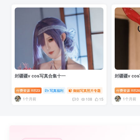
封疆疆v cos写真合集十一
封疆疆v co
付费资源
23
写真福利
御姐写真照片专题
付费资源
20
R币
R币
1个月前
1个月前
0
108
15