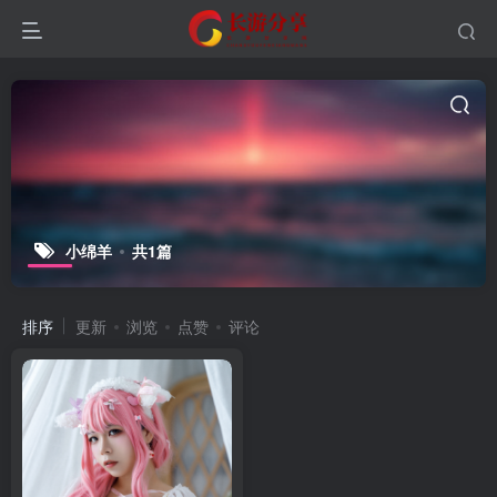
小绵羊
共1篇
排序
更新
浏览
点赞
评论