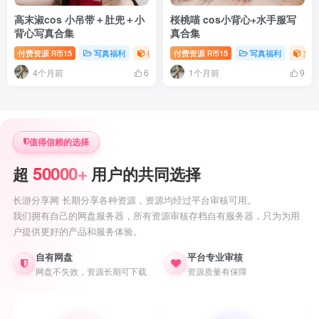
高末淑cos 小吊带＋肚兜＋小
桜桃喵 cos小背心+水手服写
背心写真合集
真合集
付费资源
15
写真福利
御姐写真照片专题
付费资源
15
写真福利
萝莉
R币
R币
4个月前
1个月前
6
9
值得信赖的选择
50000+
超
用户的共同选择
长游分享网 长期分享各种资源，资源均经过平台审核可用。
我们拥有自己的网盘服务器，所有资源审核存档自有服务器，只为为用
户提供更好的产品和服务体验。
自有网盘
平台专业审核
网盘不失效，资源长期可下载
资源质量有保障