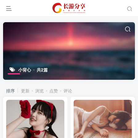
小背心
共2篇
排序
更新
浏览
点赞
评论