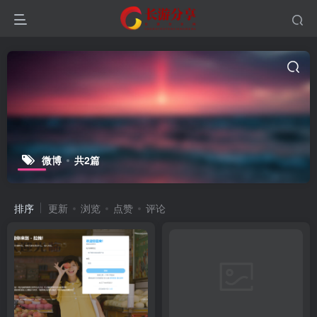
微博
共2篇
排序
更新
浏览
点赞
评论