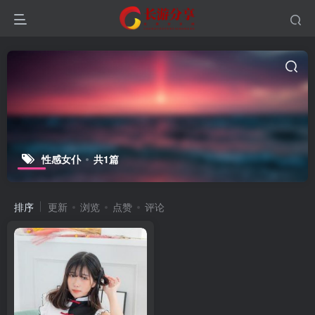
性感女仆
共1篇
排序
更新
浏览
点赞
评论