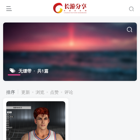
无绷带
共1篇
排序
更新
浏览
点赞
评论