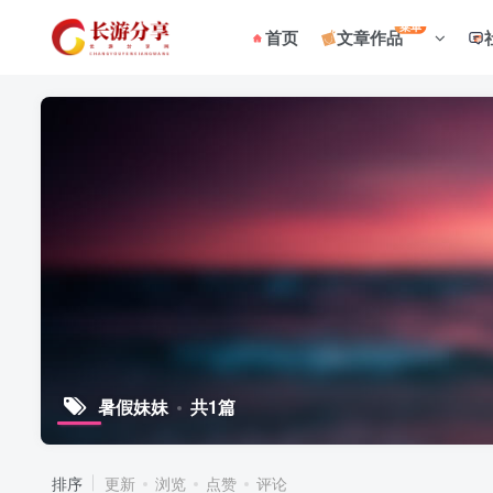
菜单
首页
文章作品
暑假妹妹
共1篇
排序
更新
浏览
点赞
评论