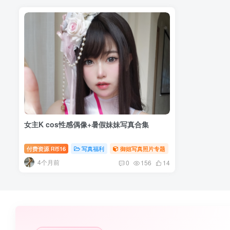
女主K cos性感偶像+暑假妹妹写真合集
付费资源
16
写真福利
御姐写真照片专题
R币
4个月前
0
156
14