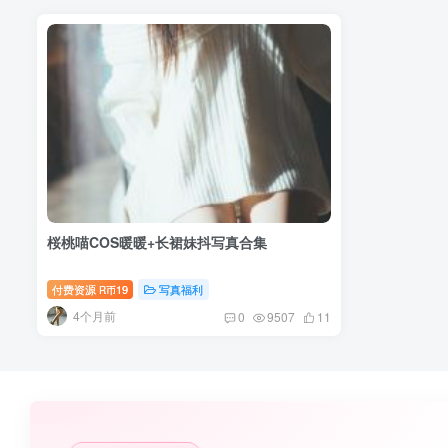
桜桃喵COS暖暖+长裙妹抖写真合集
付费资源
19
写真福利
R币
4个月前
0
9507
11