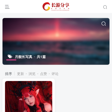
月舰长写真
共1篇
排序
更新
浏览
点赞
评论