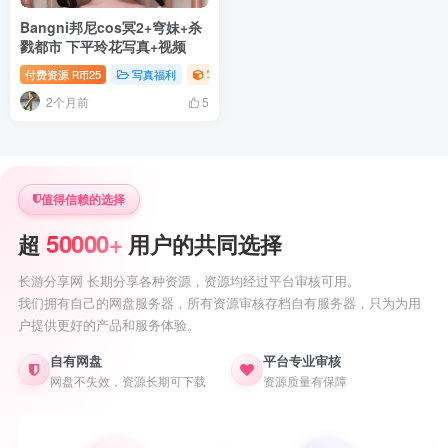
Bangni邦尼cos冥2+穹妹+杀
戮都市 下平玲花写真+视频
付费资源
25
写真福利
写真视频专题
御姐写真照片专题
萝莉
R币
2个月前
5
值得信赖的选择
50000+
超
用户的共同选择
长游分享网 长期分享各种资源，资源均经过平台审核可用。
我们拥有自己的网盘服务器，所有资源审核存档自有服务器，只为为用
户提供更好的产品和服务体验。
自有网盘
平台专业审核
网盘不失效，资源长期可下载
资源质量有保障