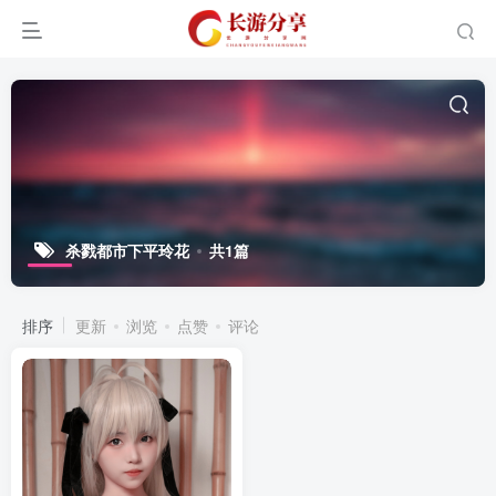
杀戮都市下平玲花
共1篇
排序
更新
浏览
点赞
评论