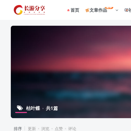
菜单
首页
文章作品
枯叶蝶
共1篇
排序
更新
浏览
点赞
评论