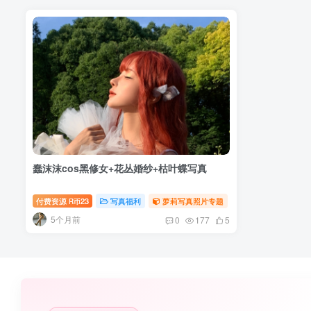
蠢沫沫cos黑修女+花丛婚纱+枯叶蝶写真
付费资源
23
写真福利
萝莉写真照片专题
R币
5个月前
0
177
5