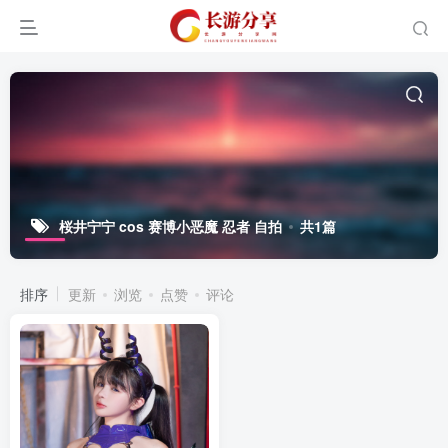
桜井宁宁 cos 赛博小恶魔 忍者 自拍
共1篇
排序
更新
浏览
点赞
评论