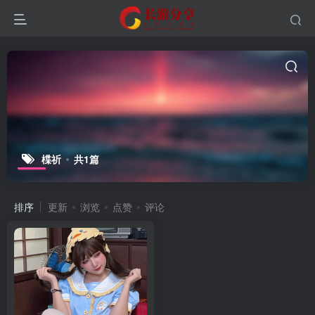
楪祈
共1篇
排序
更新
浏览
点赞
评论