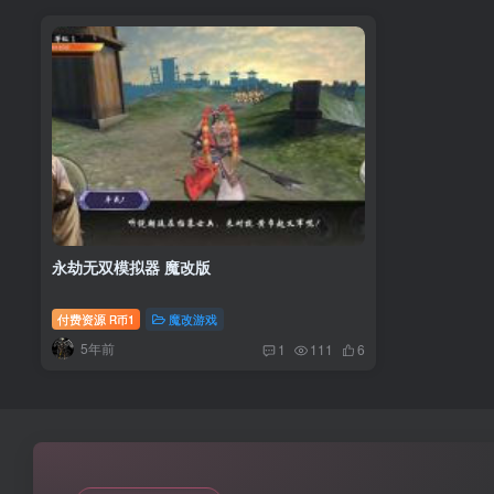
永劫无双模拟器 魔改版
付费资源
1
魔改游戏
R币
5年前
1
111
6