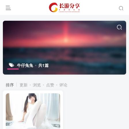
牛仔兔兔
共1篇
排序
更新
浏览
点赞
评论