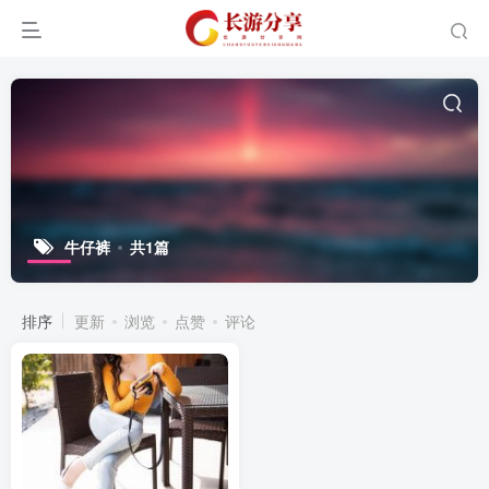
牛仔裤
共1篇
排序
更新
浏览
点赞
评论